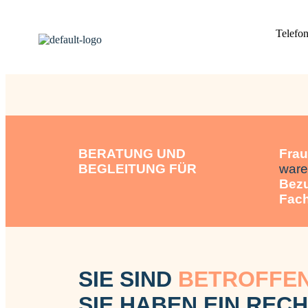
BERATUNG UND
Frau
BEGLEITUNG FÜR
war
Bez
Fach
SIE SIND
BETROFFE
SIE HABEN EIN REC