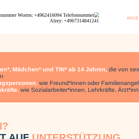
ANGE
en*, Mädchen* und TIN* ab 14 Jahren,
die von sex
en
ugspersonen
,
wie Freund*innen oder Familienange
kräfte
,
wie Sozialarbeiter*innen, Lehrkräfte, Ärzt*i
N?
HT AUF
UNTERSTÜTZUNG.