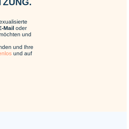
TZUNG.
xualisierte
-Mail
oder
n möchten und
nden und Ihre
enlos
und auf