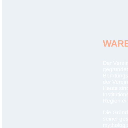
WARB
Der Verei
gegründet.
Beratungss
der Verei
Heute sin
Institutio
Region ein
Die Gründ
seiner ge
mythologis