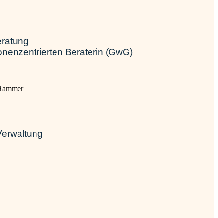
eratung
onenzentrierten Beraterin (GwG)
Verwaltung