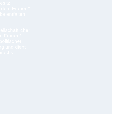
esitz
an dem Frauen*
ke entfalten
ellschaftlicher
en Frauen*
olitischer
ng und dient
pruchs.