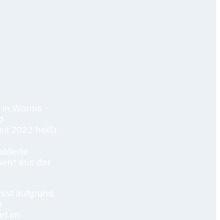
 in Worms
d
eit 2022 heißt
blierte
hen* aus der
sst aufgrund
e
ef im