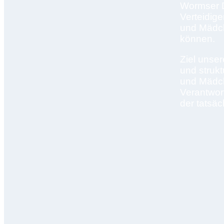
Wormser D
Verteidig
und Mädch
können.
Ziel unser
und struk
und Mädche
Verantwor
der tatsä